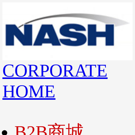
CORPORATE
HOME
B2B商城