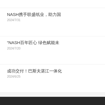
NASH携手联盛纸业，助力国
内最大单条化学浆生产线成功
2024/7/31
投产
“NASH百年匠心 绿色赋能未
来”节能降碳技术研讨会成功举
2024/7/20
行
成功交付！巴斯夫湛江一体化
基地项目OXO装置复合真空机
2024/6/25
组