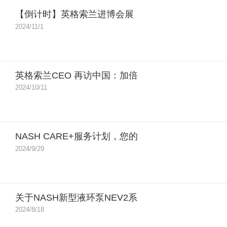
【倒计时】英格索兰进博会展
台亮点前瞻
2024/11/1
英格索兰CEO 再访中国：加倍
重视中国市场 看好长期持续发
2024/10/11
展
NASH CARE+服务计划，您的
设备守护专家！
2024/9/29
关于NASH新型液环泵NEV2系
列替换2BV2系列的公告
2024/8/18